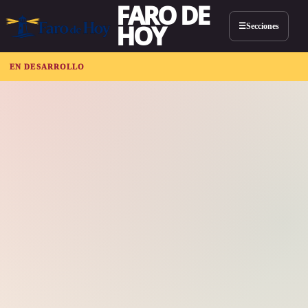
FARO DE
HOY
Secciones
☰
EN DESARROLLO