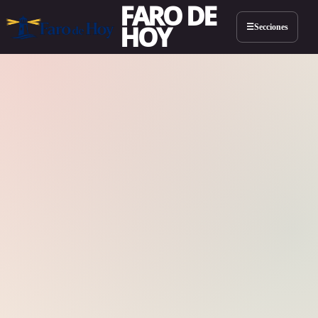
FARO DE
HOY
Secciones
☰