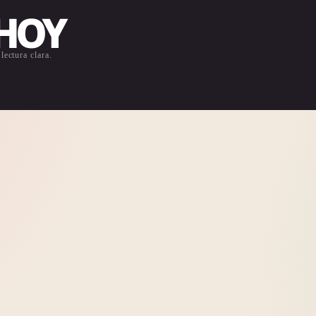
 HOY
lectura clara.