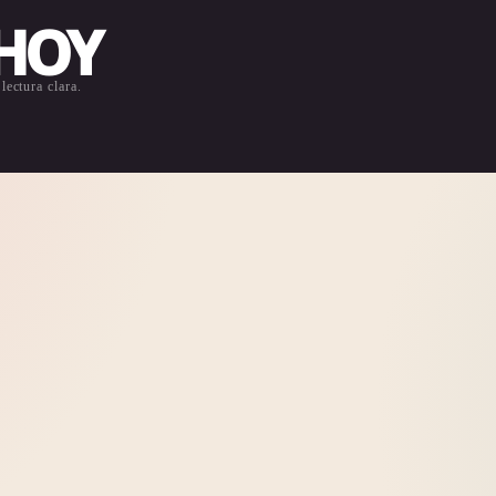
 HOY
lectura clara.