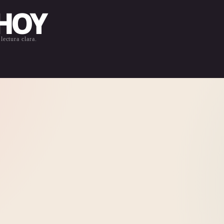
 HOY
lectura clara.