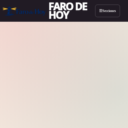
FARO DE
HOY
Secciones
☰