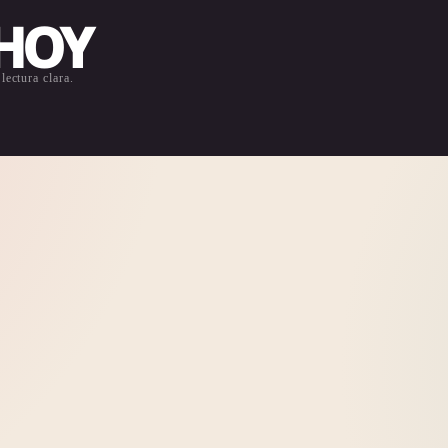
 HOY
lectura clara.