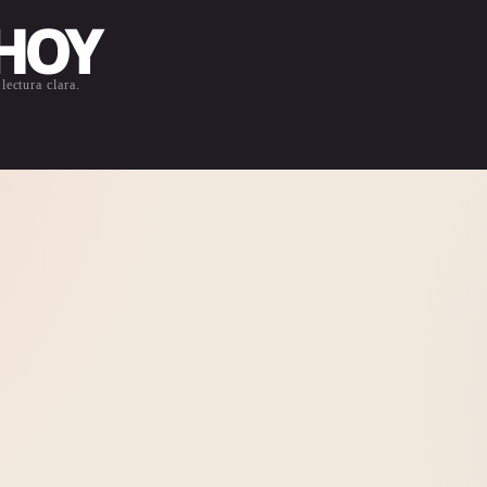
 HOY
lectura clara.