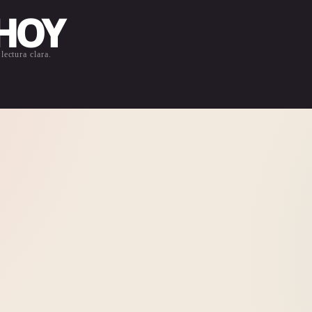
 HOY
lectura clara.