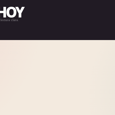
 HOY
lectura clara.