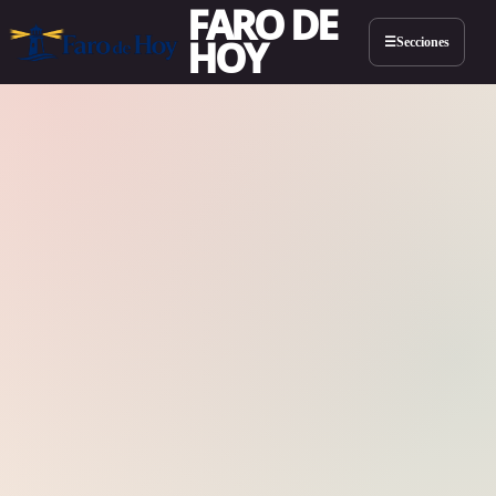
FARO DE
HOY
Secciones
☰