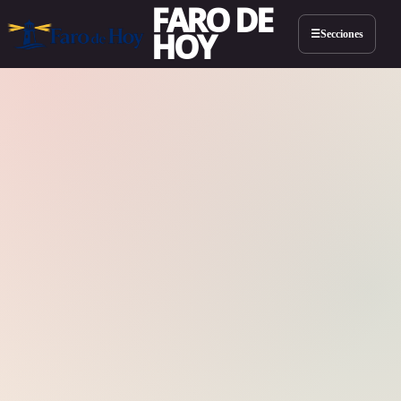
FARO DE
HOY
Secciones
☰