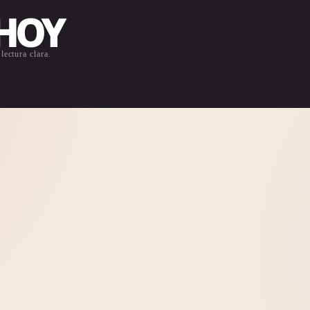
 HOY
lectura clara.