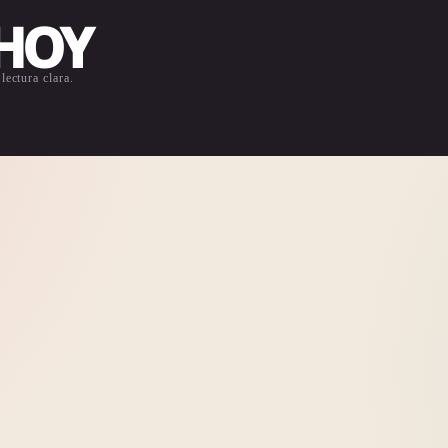
 HOY
lectura clara.