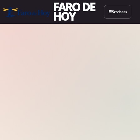
FARO DE
HOY
Secciones
☰