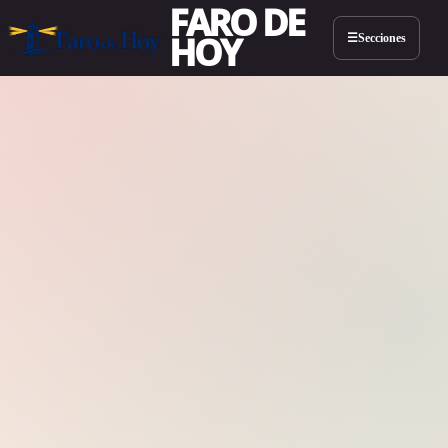
FARO DE
HOY
Secciones
☰