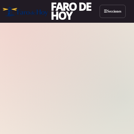
FARO DE
HOY
Secciones
☰