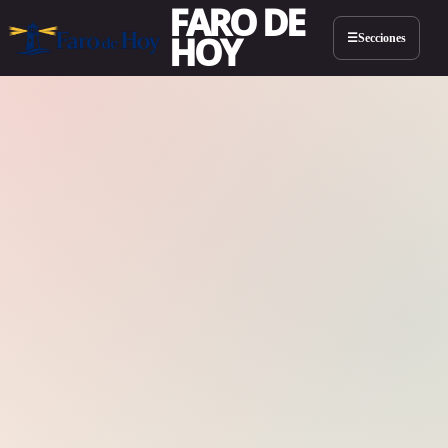
FARO DE
HOY
Secciones
☰