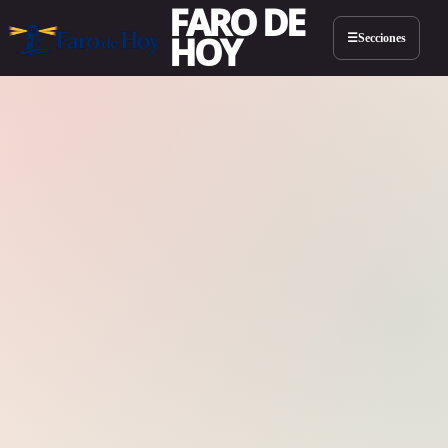
FARO DE
HOY
Secciones
☰