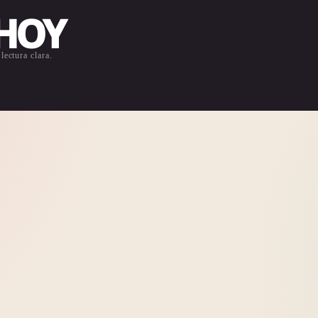
 HOY
lectura clara.