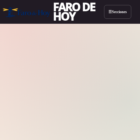
FARO DE
HOY
Secciones
☰