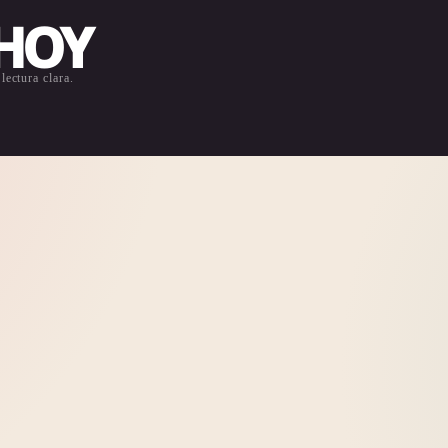
 HOY
lectura clara.