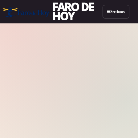
FARO DE
HOY
Secciones
☰