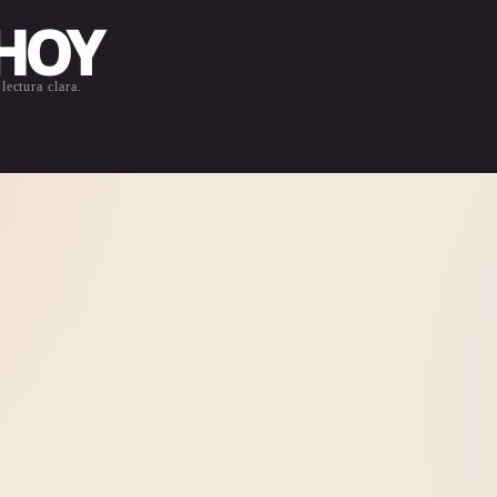
 HOY
lectura clara.