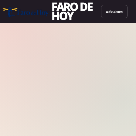
FARO DE
HOY
Secciones
☰