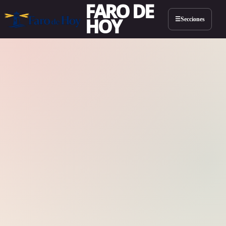
FARO DE
HOY
Secciones
☰