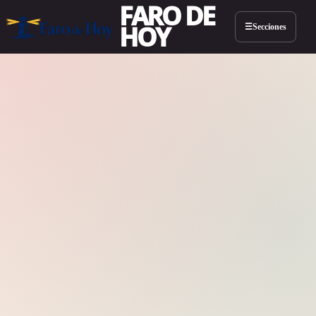
FARO DE
HOY
Secciones
☰