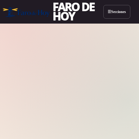
FARO DE
HOY
Secciones
☰