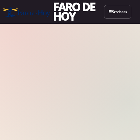
FARO DE
HOY
Secciones
☰