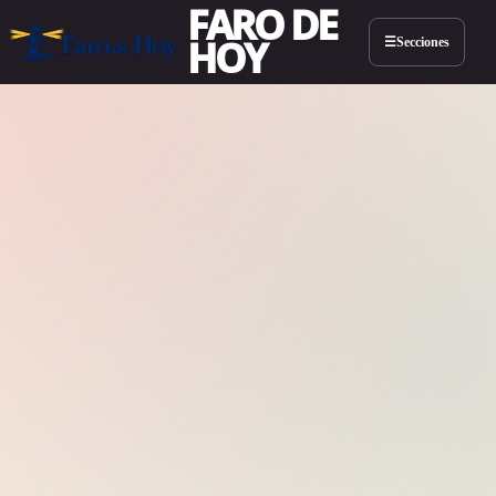
FARO DE
HOY
Secciones
☰