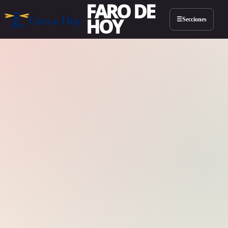
FARO DE
HOY
Secciones
☰