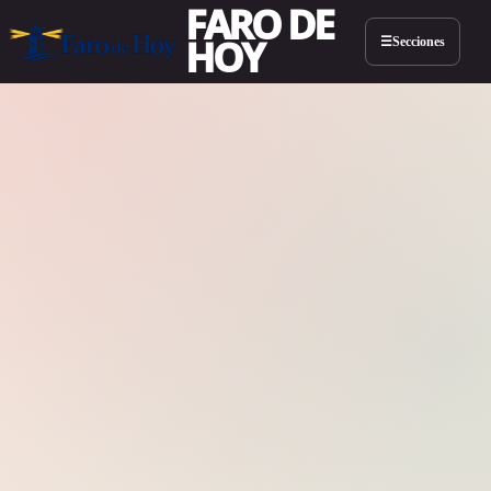
FARO DE
HOY
Secciones
☰