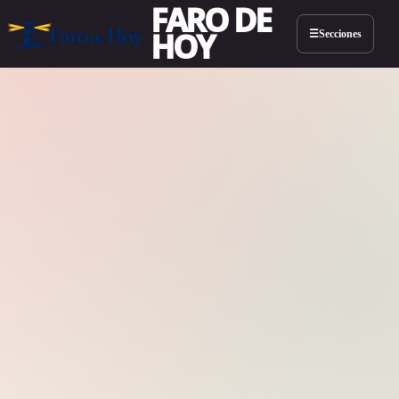
FARO DE
HOY
Secciones
☰