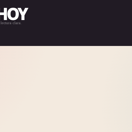
 HOY
lectura clara.