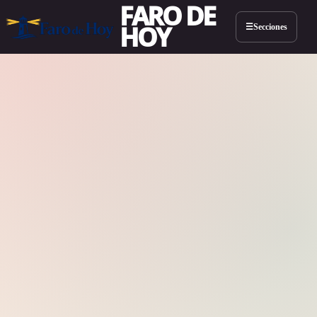
FARO DE
HOY
Secciones
☰