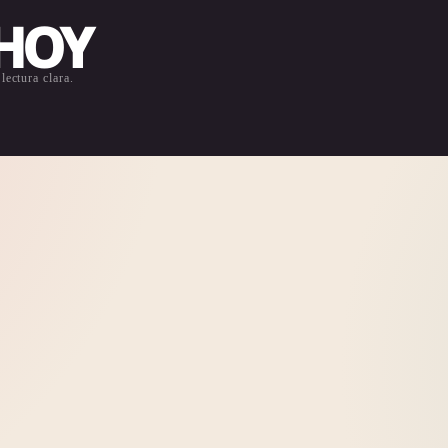
 HOY
lectura clara.