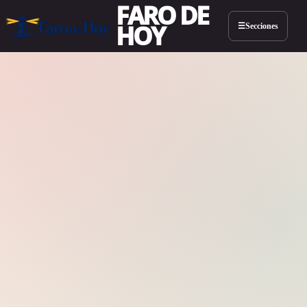
FARO DE
HOY
Secciones
☰