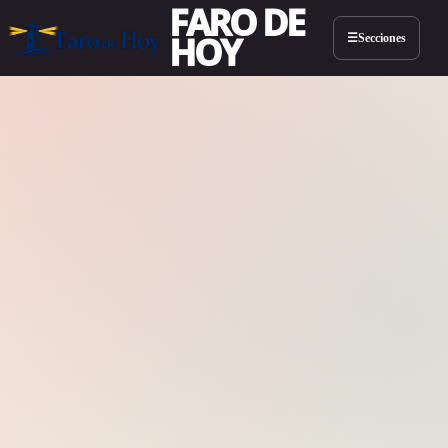
FARO DE
HOY
Secciones
☰