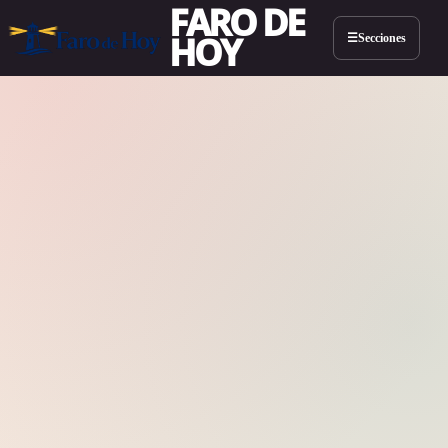
FARO DE
HOY
Secciones
☰