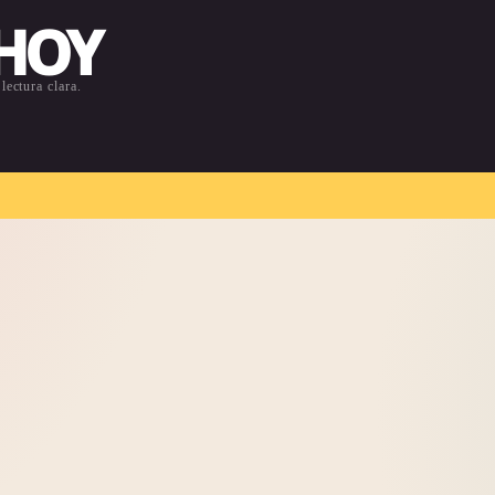
 HOY
lectura clara.