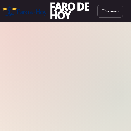
FARO DE
HOY
Secciones
☰