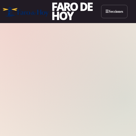
FARO DE
HOY
Secciones
☰