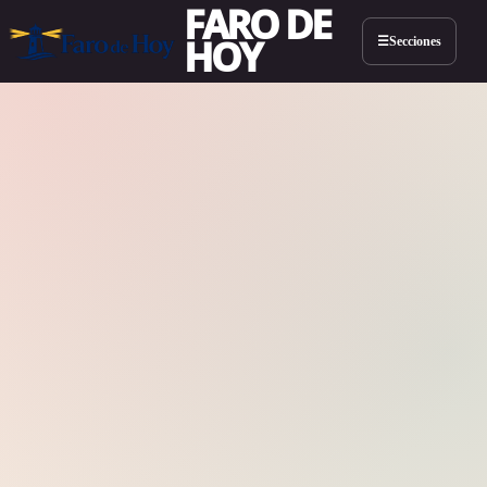
FARO DE
HOY
Secciones
☰