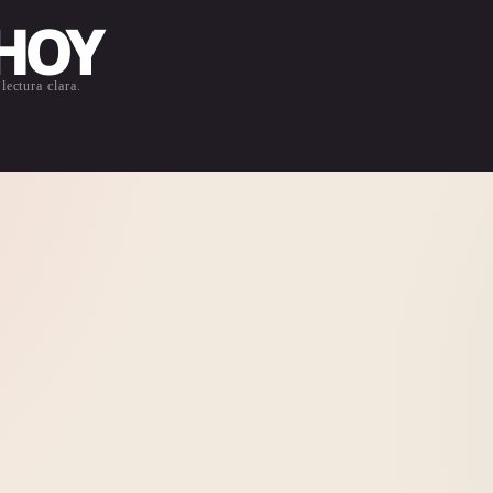
 HOY
lectura clara.