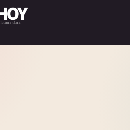
 HOY
lectura clara.