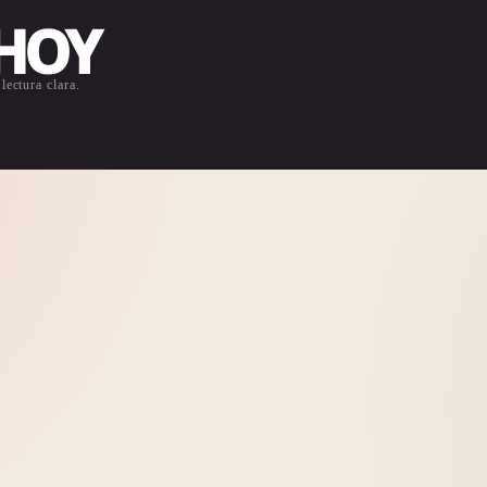
 HOY
lectura clara.