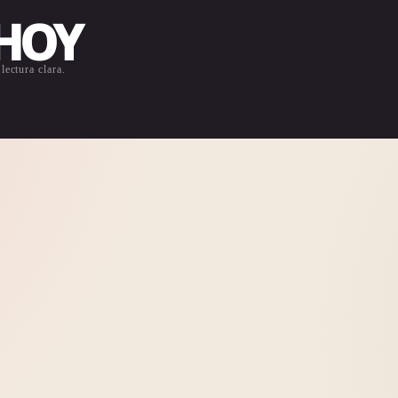
 HOY
lectura clara.