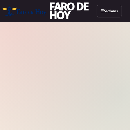
FARO DE
HOY
Secciones
☰