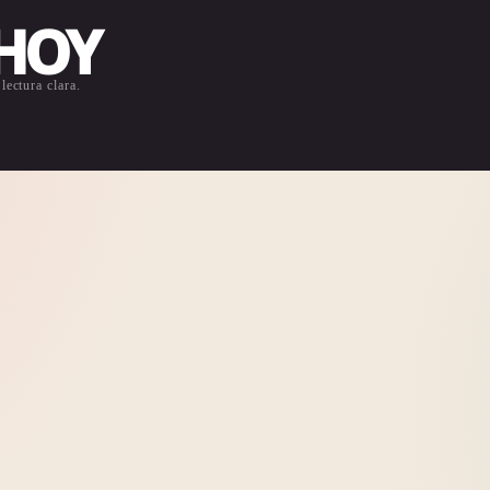
 HOY
lectura clara.