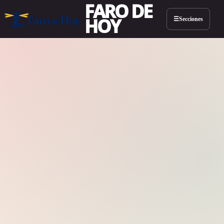
FARO DE
HOY
Secciones
☰